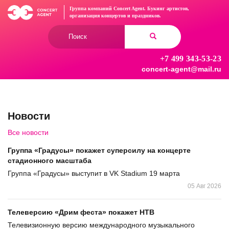
Перейти
Группа компаний Concert Agent.
Букинг артистов,
к
организация концертов
и праздников.
основному
Форма
содержанию
поиска
+7 499 343-53-23
Найти
concert-agent@mail.ru
Новости
Все новости
Группа «Градусы» покажет суперсилу на концерте
стадионного масштаба
Группа «Градусы» выступит в VK Stadium 19 марта
05 Авг 2026
Телеверсию «Дрим феста» покажет НТВ
Телевизионную версию международного музыкального