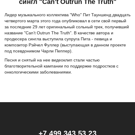
сингл "Can’t Outrun The Truth"
Лидер музыкального коллектива "Who" Пит Тауншенд двадцать
четвертого марта этого года опубликовал в сети свой первый
за последние 29 лет оригинальный сольный трек, получивший
название "Can’t Outrun The Truth". В качестве автора и
продюсера сингла выступила супруга Пита - певица и
композитор Рэйчел Фуллер (выступающая в данном проекте
под псевдонимом Чарли Пеппер).
Песня и снятый на нее видеоклип стали частью
благотворительной кампании по поддержке подростков с
онкологическими заболеваниями.
+7 499 343 53 23