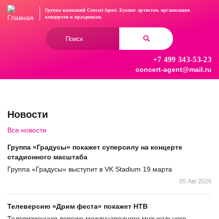
Перейти
Группа компаний Concert Agent.
Букинг артистов, организация
к
концертов
и праздников.
основному
Форма
содержанию
поиска
+7 499 343-53-23
Найти
concert-agent@mail.ru
Новости
Все новости
Группа «Градусы» покажет суперсилу на концерте
стадионного масштаба
Группа «Градусы» выступит в VK Stadium 19 марта
05 Авг 2026
Телеверсию «Дрим феста» покажет НТВ
Телевизионную версию международного музыкального