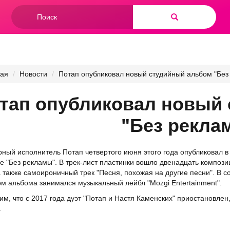
Форма
поиска
Найти
ная
Новости
Потап опубликовал новый студийный альбом "Без
тап опубликовал новый
"Без рекла
ный исполнитель Потап четвертого июня этого года опубликовал в
е "Без рекламы". В трек-лист пластинки вошло двенадцать компози
а также самоироничный трек "Песня, похожая на другие песни". В со
м альбома занимался музыкальный лейбл "Mozgi Entertainment".
м, что с 2017 года дуэт "Потап и Настя Каменских" приостановлен
.