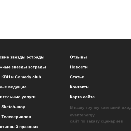
ские звезды эстрады
Отзывы
жные звезды эстрады
Новости
 КВН и Comedy club
Статьи
ные ведущие
Контакты
ительные услуги
Карта сайта
 Sketch-шоу
В нашу группу компаний вхо
eventenergy
 Телесериалов
сайт по заказу сценариев
ативный праздник