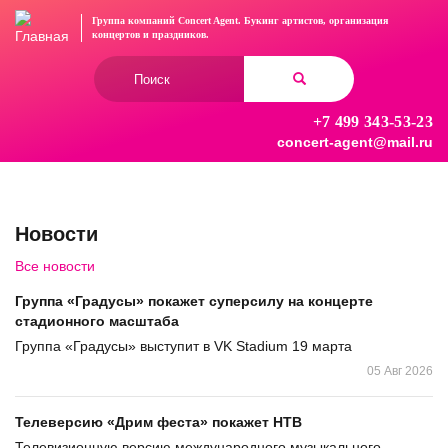
Перейти
Группа компаний Concert Agent.
Букинг артистов, организация
к
концертов
и праздников.
основному
Форма
содержанию
поиска
+7 499 343-53-23
Найти
concert-agent@mail.ru
Новости
Все новости
Группа «Градусы» покажет суперсилу на концерте
стадионного масштаба
Группа «Градусы» выступит в VK Stadium 19 марта
05 Авг 2026
Телеверсию «Дрим феста» покажет НТВ
Телевизионную версию международного музыкального