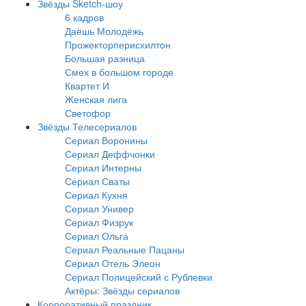
Звёзды Sketch-шоу
6 кадров
Даёшь Молодёжь
Прожекторперисхилтон
Большая разница
Смех в большом городе
Квартет И
Женская лига
Светофор
Звёзды Телесериалов
Сериал Воронины
Сериал Деффчонки
Сериал Интерны
Сериал Сваты
Сериал Кухня
Сериал Универ
Сериал Физрук
Сериал Ольга
Сериал Реальные Пацаны
Сериал Отель Элеон
Сериал Полицейский с Рублевки
Актёры: Звёзды сериалов
Корпоративный праздник