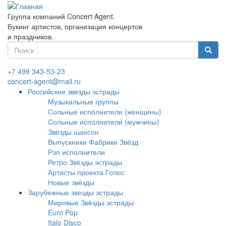
Перейти
к
Группа компаний Concert Agent.
основному
Букинг артистов, организация концертов
содержанию
и праздников.
Форма
поиска
Найти
+7 499 343-53-23
concert-agent@mail.ru
Российские звезды эстрады
Музыкальные группы
Сольные исполнители (женщины)
Сольные исполнители (мужчины)
Звёзды шансон
Выпускники Фабрики Звёзд
Рэп исполнители
Ретро Звёзды эстрады
Артисты проекта Голос
Новые звёзды
Зарубежные звезды эстрады
Мировые Звёзды эстрады
Euro Pop
Italo Disco