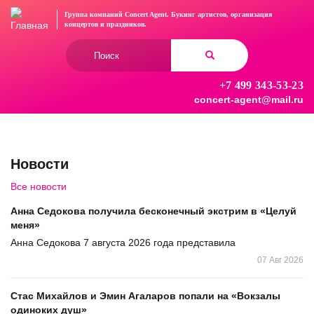
Перейти
Группа компаний Concert Agent.
Букинг артистов, организация
к
концертов
и праздников.
основному
Форма
содержанию
поиска
+7 499 343-53-23
Найти
concert-agent@mail.ru
Новости
Все новости
Анна Седокова получила бесконечный экстрим в «Целуй
меня»
Анна Седокова 7 августа 2026 года представила
07 Авг 2026
Стас Михайлов и Эмин Агаларов попали на «Вокзалы
одиноких душ»