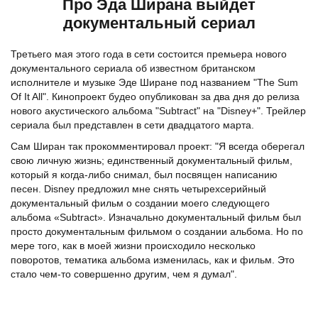
Про Эда Ширана выйдет
документальный сериал
Третьего мая этого года в сети состоится премьера нового
документального сериала об известном британском
исполнителе и музыке Эде Ширане под названием "The Sum
Of It All". Кинопроект будео опубликован за два дня до релиза
нового акустического альбома "Subtract" на "Disney+". Трейлер
сериала был представлен в сети двадцатого марта.
Сам Ширан так прокомментировал проект: "Я всегда оберегал
свою личную жизнь; единственный документальный фильм,
который я когда-либо снимал, был посвящен написанию
песен. Disney предложил мне снять четырехсерийный
документальный фильм о создании моего следующего
альбома «Subtract». Изначально документальный фильм был
просто документальным фильмом о создании альбома. Но по
мере того, как в моей жизни происходило несколько
поворотов, тематика альбома изменилась, как и фильм. Это
стало чем-то совершенно другим, чем я думал".