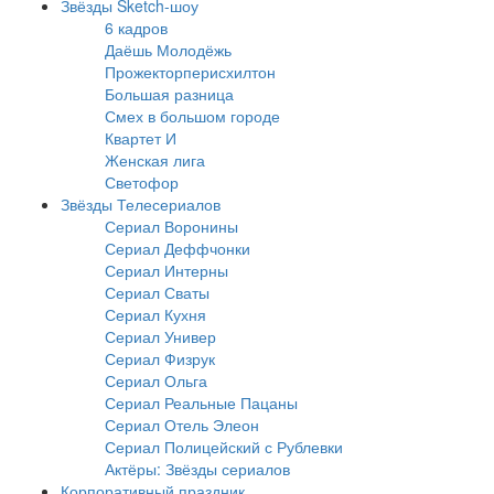
Звёзды Sketch-шоу
6 кадров
Даёшь Молодёжь
Прожекторперисхилтон
Большая разница
Смех в большом городе
Квартет И
Женская лига
Светофор
Звёзды Телесериалов
Сериал Воронины
Сериал Деффчонки
Сериал Интерны
Сериал Сваты
Сериал Кухня
Сериал Универ
Сериал Физрук
Сериал Ольга
Сериал Реальные Пацаны
Сериал Отель Элеон
Сериал Полицейский с Рублевки
Актёры: Звёзды сериалов
Корпоративный праздник