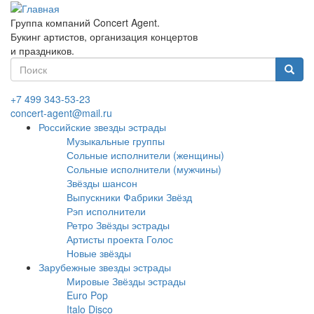
Перейти
к
Группа компаний Concert Agent.
основному
Букинг артистов, организация концертов
содержанию
и праздников.
Форма
поиска
Найти
+7 499 343-53-23
concert-agent@mail.ru
Российские звезды эстрады
Музыкальные группы
Сольные исполнители (женщины)
Сольные исполнители (мужчины)
Звёзды шансон
Выпускники Фабрики Звёзд
Рэп исполнители
Ретро Звёзды эстрады
Артисты проекта Голос
Новые звёзды
Зарубежные звезды эстрады
Мировые Звёзды эстрады
Euro Pop
Italo Disco