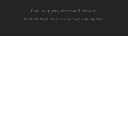
В нашу группу компаний входит:
eventenergy
сайт по заказу сценариев