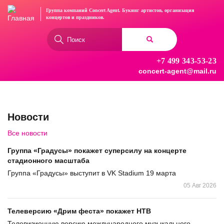
Перейти
Группа компаний Concert Agent.
Букинг артистов, организация
к
концертов
и праздников.
основному
Форма
содержанию
поиска
+7 499 343-53-23
Найти
concert-agent@mail.ru
Новости
Все новости
Группа «Градусы» покажет суперсилу на концерте
стадионного масштаба
Группа «Градусы» выступит в VK Stadium 19 марта
05 Авг 2026
Телеверсию «Дрим феста» покажет НТВ
Телевизионную версию международного музыкального