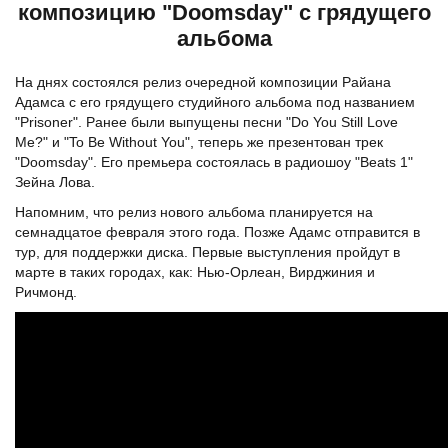
композицию "Doomsday" с грядущего
альбома
На днях состоялся релиз очередной композиции Райана
Адамса с его грядущего студийного альбома под названием
"Prisoner". Ранее были выпущены песни "Do You Still Love
Me?" и "To Be Without You", теперь же презентован трек
"Doomsday". Его премьера состоялась в радиошоу "Beats 1"
Зейна Лова.
Напомним, что релиз нового альбома планируется на
семнадцатое февраля этого года. Позже Адамс отправится в
тур, для поддержки диска. Первые выступления пройдут в
марте в таких городах, как: Нью-Орлеан, Вирджиния и
Ричмонд.