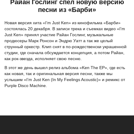
Райан Гослинг спел новую версию
песни из «Барби»
Новая версия хита «I’m Just Ken» из кинофильма «Барби»
состоялась 20 декабря. В записи трека и съемках видео «I’m
Just Ken» принял участие Райан Гослинг, музыкальные
продюсеры Марк Ронсон и Эндрю Уатт а так же целый
струнный оркестр. Клип снят в по-рождественски украшенной
студии, где сначала обсуждается концепция, а потом Райан,
как рок-звезда, исполняет свою песню.
В этот же день вышел релиз альбома «Ken The EP», где есть
как новая, так и оригинальная версия песни, также мы
услышим «I’m Just Ken (In My Feelings Acoustic)» и ремикс от
Purple Disco Machine.