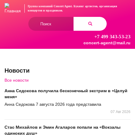
Перейти
Группа компаний Concert Agent.
Букинг артистов, организация
к
концертов
и праздников.
основному
Форма
содержанию
поиска
+7 499 343-53-23
Найти
concert-agent@mail.ru
Новости
Все новости
Анна Седокова получила бесконечный экстрим в «Целуй
меня»
Анна Седокова 7 августа 2026 года представила
07 Авг 2026
Стас Михайлов и Эмин Агаларов попали на «Вокзалы
одиноких душ»