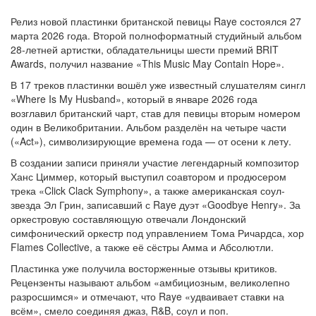
Релиз новой пластинки британской певицы Raye состоялся 27
марта 2026 года. Второй полноформатный студийный альбом
28-летней артистки, обладательницы шести премий BRIT
Awards, получил название «This Music May Contain Hope».
В 17 треков пластинки вошёл уже известный слушателям сингл
«Where Is My Husband», который в январе 2026 года
возглавил британский чарт, став для певицы вторым номером
один в Великобритании. Альбом разделён на четыре части
(«Act»), символизирующие времена года — от осени к лету.
В создании записи приняли участие легендарный композитор
Ханс Циммер, который выступил соавтором и продюсером
трека «Click Clack Symphony», а также американская соул-
звезда Эл Грин, записавший с Raye дуэт «Goodbye Henry». За
оркестровую составляющую отвечали Лондонский
симфонический оркестр под управлением Тома Ричардса, хор
Flames Collective, а также её сёстры Амма и Абсолютли.
Пластинка уже получила восторженные отзывы критиков.
Рецензенты называют альбом «амбициозным, великолепно
разросшимся» и отмечают, что Raye «удваивает ставки на
всём», смело соединяя джаз, R&B, соул и поп.