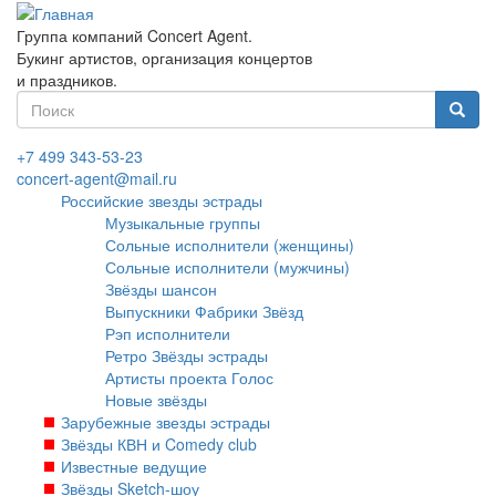
Перейти
к
Группа компаний Concert Agent.
основному
Букинг артистов, организация концертов
содержанию
и праздников.
Форма
поиска
Найти
+7 499 343-53-23
concert-agent@mail.ru
Российские звезды эстрады
Музыкальные группы
Сольные исполнители (женщины)
Сольные исполнители (мужчины)
Звёзды шансон
Выпускники Фабрики Звёзд
Рэп исполнители
Ретро Звёзды эстрады
Артисты проекта Голос
Новые звёзды
Зарубежные звезды эстрады
Звёзды КВН и Comedy club
Известные ведущие
Звёзды Sketch-шоу