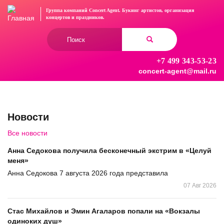
Перейти
Группа компаний Concert Agent.
Букинг артистов, организация
к
концертов
и праздников.
основному
Форма
содержанию
поиска
+7 499 343-53-23
Найти
concert-agent@mail.ru
Новости
Все новости
Анна Седокова получила бесконечный экстрим в «Целуй
меня»
Анна Седокова 7 августа 2026 года представила
07 Авг 2026
Стас Михайлов и Эмин Агаларов попали на «Вокзалы
одиноких душ»