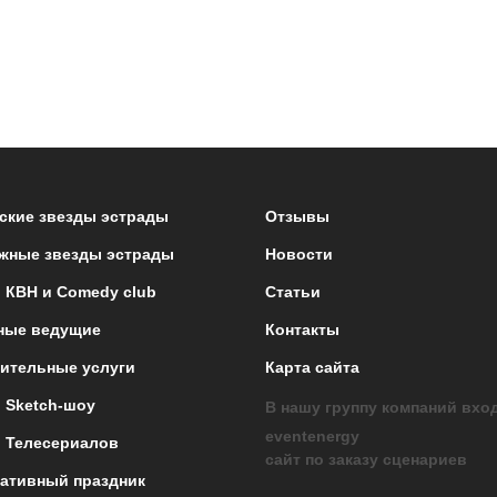
ские звезды эстрады
Отзывы
жные звезды эстрады
Новости
 КВН и Comedy club
Статьи
ные ведущие
Контакты
ительные услуги
Карта сайта
 Sketch-шоу
В нашу группу компаний вхо
eventenergy
 Телесериалов
сайт по заказу сценариев
ативный праздник