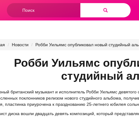
Форма
поиска
Найти
ная
Новости
Робби Уильямс опубликовал новый студийный ал
Робби Уильямс опубл
студийный а
ный британский музыкант и исполнитель Робби Уильямс девятого с
сленных поклонников релизом нового студийного альбома, получив
я, пластинка приурочена к празднованию 25-летнего юбилея сольн
лист диска вошли двадцать девять композиций, который представля