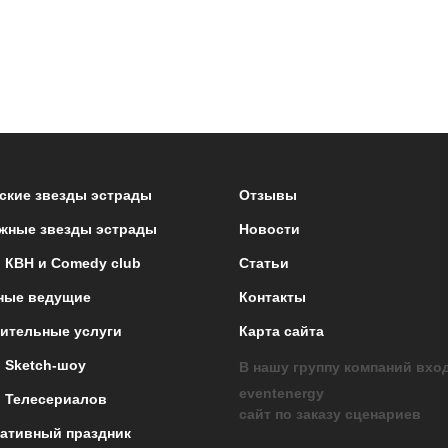
ские звезды эстрады
Отзывы
жные звезды эстрады
Новости
 КВН и Comedy club
Статьи
ные ведущие
Контакты
ительные услуги
Карта сайта
 Sketch-шоу
В нашу группу компаний вхо
eventenergy
 Телесериалов
сайт по заказу сценариев
ативный праздник