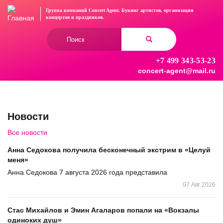
Перейти
Группа компаний Concert Agent.
Букинг артистов, организация
к
концертов
и праздников.
основному
Форма
содержанию
поиска
+7 499 343-53-23
Найти
concert-agent@mail.ru
Новости
Все новости
Анна Седокова получила бесконечный экстрим в «Целуй
меня»
Анна Седокова 7 августа 2026 года представила
07 Авг 2026
Стас Михайлов и Эмин Агаларов попали на «Вокзалы
одиноких душ»