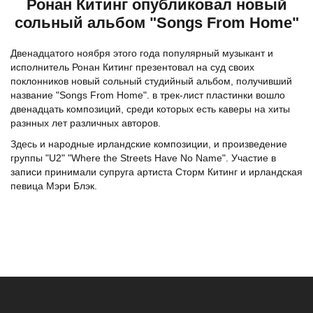
Ронан Китинг опубликовал новый
сольный альбом "Songs From Home"
Двенадцатого ноября этого года популярный музыкант и
исполнитель Ронан Китинг презентовал на суд своих
поклонников новый сольный студийный альбом, получивший
название "Songs From Home". в трек-лист пластинки вошло
двенадцать композиций, среди которых есть каверы на хиты
разнных лет различных авторов.
Здесь и народные ирландские композиции, и произведение
группы "U2" "Where the Streets Have No Name". Участие в
записи принимали супруга артиста Сторм Китинг и ирландская
певица Мэри Блэк.