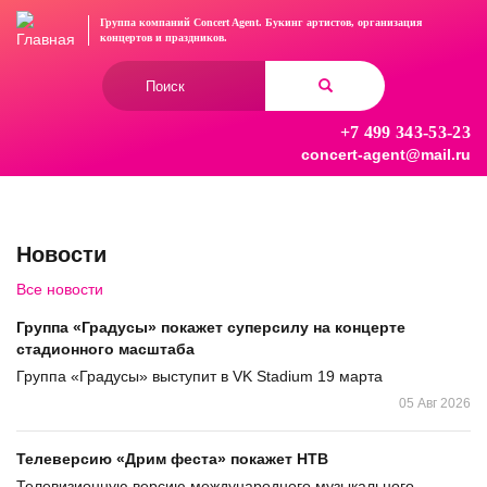
Перейти
Группа компаний Concert Agent.
Букинг артистов, организация
к
концертов
и праздников.
основному
Форма
содержанию
поиска
+7 499 343-53-23
Найти
concert-agent@mail.ru
Новости
Все новости
Группа «Градусы» покажет суперсилу на концерте
стадионного масштаба
Группа «Градусы» выступит в VK Stadium 19 марта
05 Авг 2026
Телеверсию «Дрим феста» покажет НТВ
Телевизионную версию международного музыкального