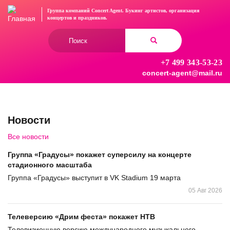
Перейти
Группа компаний Concert Agent.
Букинг артистов, организация
к
концертов
и праздников.
основному
Форма
содержанию
поиска
+7 499 343-53-23
Найти
concert-agent@mail.ru
Новости
Все новости
Группа «Градусы» покажет суперсилу на концерте
стадионного масштаба
Группа «Градусы» выступит в VK Stadium 19 марта
05 Авг 2026
Телеверсию «Дрим феста» покажет НТВ
Телевизионную версию международного музыкального