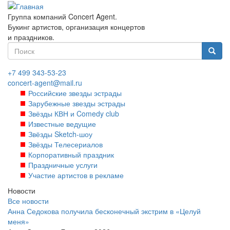
Перейти
к
Группа компаний Concert Agent.
основному
Букинг артистов, организация концертов
содержанию
и праздников.
Форма
поиска
Найти
+7 499 343-53-23
concert-agent@mail.ru
Российские звезды эстрады
Зарубежные звезды эстрады
Звёзды КВН и Comedy club
Известные ведущие
Звёзды Sketch-шоу
Звёзды Телесериалов
Корпоративный праздник
Праздничные услуги
Участие артистов в рекламе
Новости
Все новости
Анна Седокова получила бесконечный экстрим в «Целуй
меня»