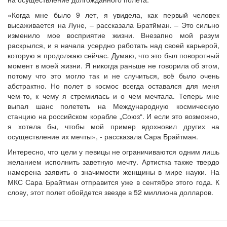
«Когда мне было 9 лет, я увидела, как первый человек
высаживается на Луне, – рассказала Братйман. – Это сильно
изменило мое восприятие жизни. Внезапно мой разум
раскрылся, и я начала усердно работать над своей карьерой,
которую я продолжаю сейчас. Думаю, что это был поворотный
момент в моей жизни. Я никогда раньше не говорила об этом,
потому что это могло так и не случиться, всё было очень
абстрактно. Но полет в космос всегда оставался для меня
чем-то, к чему я стремилась и о чем мечтала. Теперь мне
выпал шанс полететь на Международную космическую
станцию на российском корабле „Союз“. И если это возможно,
я хотела бы, чтобы мой пример вдохновил других на
осуществление их мечты», - рассказала Сара Брайтман.
Интересно, что цели у певицы не ограничиваются одним лишь
желанием исполнить заветную мечту. Артистка также твердо
намерена заявить о значимости женщины в мире науки. На
МКС Сара Брайтман отправится уже в сентябре этого года. К
слову, этот полет обойдется звезде в 52 миллиона долларов.