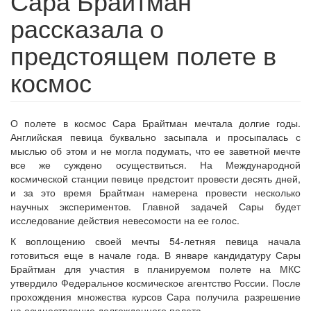
Сара Брайтман
рассказала о
предстоящем полете в
космос
О полете в космос Сара Брайтман мечтала долгие годы.
Английская певица буквально засыпала и просыпалась с
мыслью об этом и не могла подумать, что ее заветной мечте
все же суждено осуществиться. На Международной
космической станции певице предстоит провести десять дней,
и за это время Брайтман намерена провести несколько
научных экспериментов. Главной задачей Сары будет
исследование действия невесомости на ее голос.
К воплощению своей мечты 54-летняя певица начала
готовиться еще в начале года. В январе кандидатуру Сары
Брайтман для участия в планируемом полете на МКС
утвердило Федеральное космическое агентство России. После
прохождения множества курсов Сара получила разрешение
на осуществление долгожданного полета.