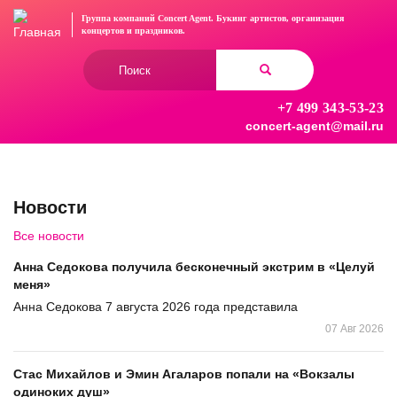
Перейти
Группа компаний Concert Agent.
Букинг артистов, организация
к
концертов
и праздников.
основному
Форма
содержанию
поиска
+7 499 343-53-23
Найти
concert-agent@mail.ru
Новости
Все новости
Анна Седокова получила бесконечный экстрим в «Целуй
меня»
Анна Седокова 7 августа 2026 года представила
07 Авг 2026
Стас Михайлов и Эмин Агаларов попали на «Вокзалы
одиноких душ»