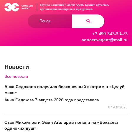
Перейти
Группа компаний Concert Agent.
Букинг артистов,
к
организация концертов
и праздников.
основному
Форма
содержанию
поиска
+7 499 343-53-23
Найти
concert-agent@mail.ru
Новости
Все новости
Анна Седокова получила бесконечный экстрим в «Целуй
меня»
Анна Седокова 7 августа 2026 года представила
07 Авг 2026
Стас Михайлов и Эмин Агаларов попали на «Вокзалы
одиноких душ»