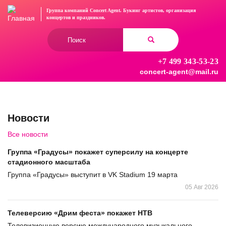
Перейти
Группа компаний Concert Agent.
Букинг артистов, организация
к
концертов
и праздников.
основному
Форма
содержанию
поиска
+7 499 343-53-23
Найти
concert-agent@mail.ru
Новости
Все новости
Группа «Градусы» покажет суперсилу на концерте
стадионного масштаба
Группа «Градусы» выступит в VK Stadium 19 марта
05 Авг 2026
Телеверсию «Дрим феста» покажет НТВ
Телевизионную версию международного музыкального