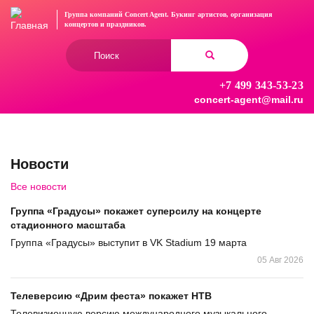
Перейти
Группа компаний Concert Agent.
Букинг артистов, организация
к
концертов
и праздников.
основному
Форма
содержанию
поиска
+7 499 343-53-23
Найти
concert-agent@mail.ru
Новости
Все новости
Группа «Градусы» покажет суперсилу на концерте
стадионного масштаба
Группа «Градусы» выступит в VK Stadium 19 марта
05 Авг 2026
Телеверсию «Дрим феста» покажет НТВ
Телевизионную версию международного музыкального