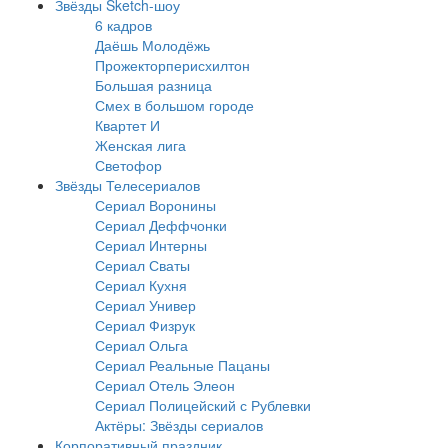
Звёзды Sketch-шоу
6 кадров
Даёшь Молодёжь
Прожекторперисхилтон
Большая разница
Смех в большом городе
Квартет И
Женская лига
Светофор
Звёзды Телесериалов
Сериал Воронины
Сериал Деффчонки
Сериал Интерны
Сериал Сваты
Сериал Кухня
Сериал Универ
Сериал Физрук
Сериал Ольга
Сериал Реальные Пацаны
Сериал Отель Элеон
Сериал Полицейский с Рублевки
Актёры: Звёзды сериалов
Корпоративный праздник