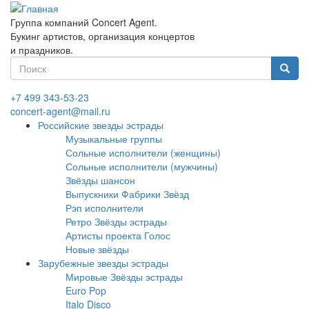
Перейти
к
Группа компаний Concert Agent.
основному
Букинг артистов, организация концертов
содержанию
и праздников.
Форма
поиска
Найти
+7 499 343-53-23
concert-agent@mail.ru
Российские звезды эстрады
Музыкальные группы
Сольные исполнители (женщины)
Сольные исполнители (мужчины)
Звёзды шансон
Выпускники Фабрики Звёзд
Рэп исполнители
Ретро Звёзды эстрады
Артисты проекта Голос
Новые звёзды
Зарубежные звезды эстрады
Мировые Звёзды эстрады
Euro Pop
Italo Disco