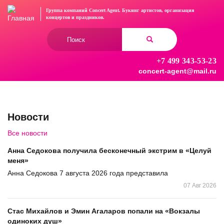
Перейти
Группа компаний Concert Agent.
Букинг артистов, организация
к
концертов
и праздников.
основному
Форма
содержанию
поиска
+7 499 343-53-23
Найти
concert-agent@mail.ru
Новости
Все новости
Анна Седокова получила бесконечный экстрим в «Целуй
меня»
Анна Седокова 7 августа 2026 года представила
07 Авг 2026
Стас Михайлов и Эмин Агаларов попали на «Вокзалы
одиноких душ»