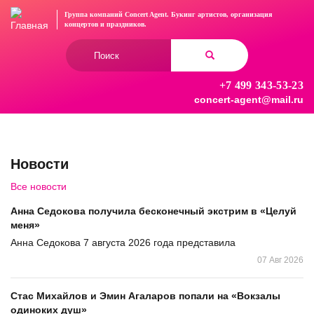
Перейти
Группа компаний Concert Agent.
Букинг артистов, организация
к
концертов
и праздников.
основному
Форма
содержанию
поиска
+7 499 343-53-23
Найти
concert-agent@mail.ru
Новости
Все новости
Анна Седокова получила бесконечный экстрим в «Целуй
меня»
Анна Седокова 7 августа 2026 года представила
07 Авг 2026
Стас Михайлов и Эмин Агаларов попали на «Вокзалы
одиноких душ»