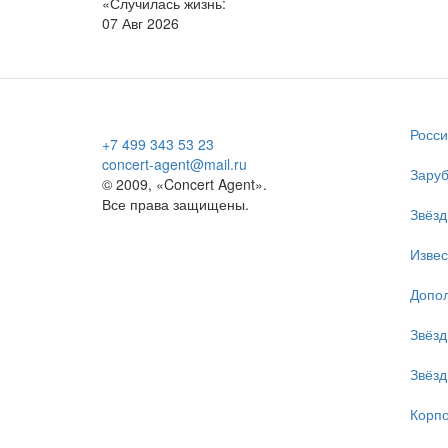
«Случилась жизнь:
07 Авг 2026
Росси
+7 499 343 53 23
concert-agent@mail.ru
Заруб
© 2009, «Concert Agent».
Все права защищены.
Звёзд
Изве
Допол
Звёзд
Звёзд
Корпо