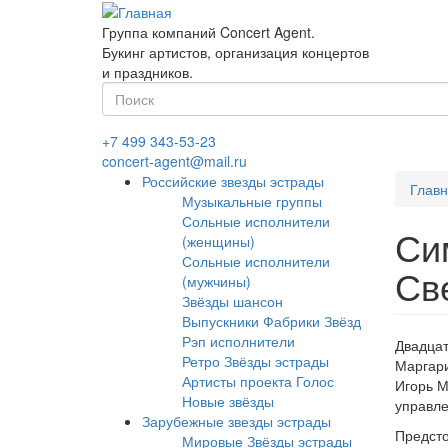
Перейти
к
Группа компаний Concert Agent.
основному
Букинг артистов, организация концертов
содержанию
и праздников.
Форма
поиска
Найти
+7 499 343-53-23
concert-agent@mail.ru
Российские звезды эстрады
Глав
Музыкальные группы
Сольные исполнители
Си
(женщины)
Сольные исполнители
Св
(мужчины)
Звёзды шансон
Выпускники Фабрики Звёзд
Рэп исполнители
Двадцат
Ретро Звёзды эстрады
Маргари
Артисты проекта Голос
Игорь М
Новые звёзды
управле
Зарубежные звезды эстрады
Предсто
Мировые Звёзды эстрады