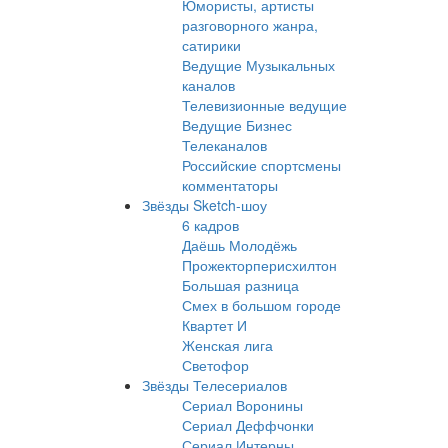
Юмористы, артисты
разговорного жанра,
сатирики
Ведущие Музыкальных
каналов
Телевизионные ведущие
Ведущие Бизнес
Телеканалов
Российские спортсмены
комментаторы
Звёзды Sketch-шоу
6 кадров
Даёшь Молодёжь
Прожекторперисхилтон
Большая разница
Смех в большом городе
Квартет И
Женская лига
Светофор
Звёзды Телесериалов
Сериал Воронины
Сериал Деффчонки
Сериал Интерны