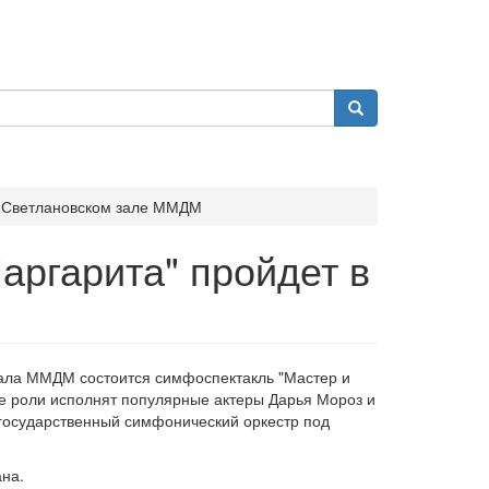
в Светлановском зале ММДМ
аргарита" пройдет в
 зала ММДМ состоится симфоспектакль "Мастер и
е роли исполнят популярные актеры Дарья Мороз и
государственный симфонический оркестр под
на.