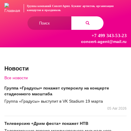
Перейти
Группа компаний Concert Agent.
Букинг артистов, организация
к
концертов
и праздников.
основному
Форма
содержанию
поиска
+7 499 343-53-23
Найти
concert-agent@mail.ru
Новости
Все новости
Группа «Градусы» покажет суперсилу на концерте
стадионного масштаба
Группа «Градусы» выступит в VK Stadium 19 марта
05 Авг 2026
Телеверсию «Дрим феста» покажет НТВ
Телевизионную версию международного музыкального