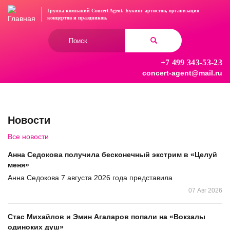
Перейти
Группа компаний Concert Agent.
Букинг артистов, организация
к
концертов
и праздников.
основному
Форма
содержанию
поиска
+7 499 343-53-23
Найти
concert-agent@mail.ru
Новости
Все новости
Анна Седокова получила бесконечный экстрим в «Целуй
меня»
Анна Седокова 7 августа 2026 года представила
07 Авг 2026
Стас Михайлов и Эмин Агаларов попали на «Вокзалы
одиноких душ»