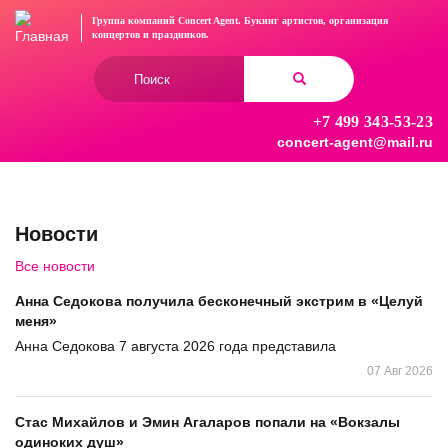
Перейти
Группа компаний Concert Agent.
Букинг артистов, организация
к
концертов
и праздников.
основному
Форма
содержанию
поиска
+7 499 343-53-23
Найти
concert-agent@mail.ru
Новости
Все новости
Анна Седокова получила бесконечный экстрим в «Целуй
меня»
Анна Седокова 7 августа 2026 года представила
07 Авг 2026
Стас Михайлов и Эмин Агаларов попали на «Вокзалы
одиноких душ»