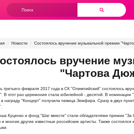
Форма
поиска
Найти
ная
Новости
Состоялось вручение музыкальной премии "Чарт
остоялось вручение му
"Чартова Дю
ь третьего февраля 2017 года в СК "Олимпийский" состоялось вр
. В этот раз церемония стала юбилейной - десятой. В номинации "
 а награду "Концерт" получила певица
Земфира
. Сразу в двух пунк
.
оша Куценко
и фонд "Шаг вместе" стали обладателями премии "За 
 и многие другие известные российские артисты. Также состоялся 
ыки.