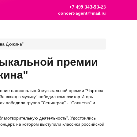
+7 499 343-53-23
concert-agent@mail.ru
ова Дюжина"
зыкальной премии
жина"
учение национальной музыкальной премии "Чартова
За вклад в музыку" победил композитор Игорь
тах победила группа "Ленинград" - "Солистка" и
благотворительную деятельность". Удостоились
концерт, на котором выступили классики российской