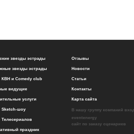
ские звезды эстрады
Отзывы
жные звезды эстрады
Новости
 КВН и Comedy club
Статьи
ные ведущие
Контакты
ительные услуги
Карта сайта
 Sketch-шоу
В нашу группу компаний вхо
eventenergy
 Телесериалов
сайт по заказу сценариев
ативный праздник