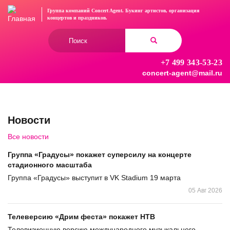
Перейти
Группа компаний Concert Agent.
Букинг артистов, организация
к
концертов
и праздников.
основному
Форма
содержанию
поиска
+7 499 343-53-23
Найти
concert-agent@mail.ru
Новости
Все новости
Группа «Градусы» покажет суперсилу на концерте
стадионного масштаба
Группа «Градусы» выступит в VK Stadium 19 марта
05 Авг 2026
Телеверсию «Дрим феста» покажет НТВ
Телевизионную версию международного музыкального