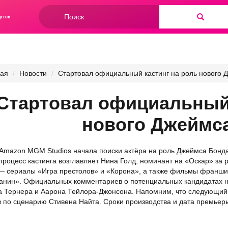
Форма
ртов
поиска
Найти
ная
Новости
Стартовал официальный кастинг на роль нового 
Стартовал официальный 
нового Джеймс
Amazon MGM Studios начала поиски актёра на роль Джеймса Бонд
, процесс кастинга возглавляет Нина Голд, номинант на «Оскар» з
— сериалы «Игра престолов» и «Корона», а также фильмы франш
нин». Официальных комментариев о потенциальных кандидатах не
 Тернера и Аарона Тейлора-Джонсона. Напомним, что следующий,
 по сценарию Стивена Найта. Сроки производства и дата премьеры