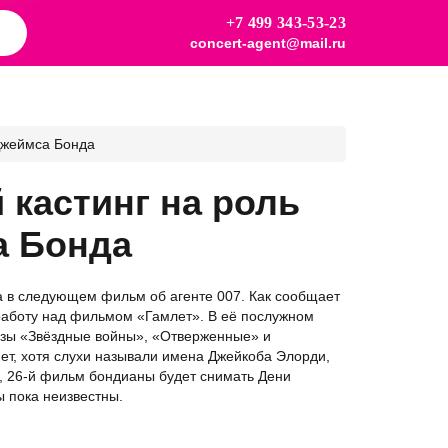
+7 499 343-53-23
concert-agent@mail.ru
Джеймса Бонда
кастинг на роль
а Бонда
а в следующем фильм об агенте 007. Как сообщает
а работу над фильмом «Гамлет». В её послужном
изы «Звёздные войны», «Отверженные» и
т, хотя слухи называли имена Джейкоба Элорди,
 26-й фильм бондианы будет снимать Дени
 пока неизвестны.