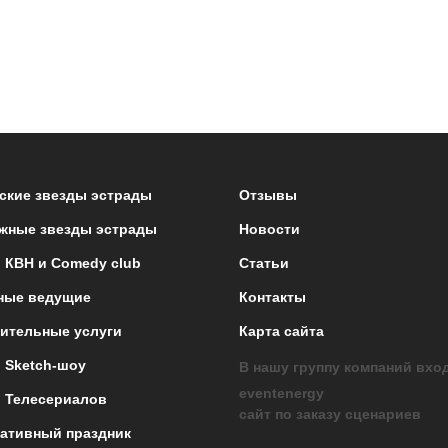
ские звезды эстрады
Отзывы
жные звезды эстрады
Новости
 КВН и Comedy club
Статьи
ные ведущие
Контакты
ительные услуги
Карта сайта
 Sketch-шоу
В нашу группу компаний вхо
eventenergy
 Телесериалов
сайт по заказу сценариев
ативный праздник