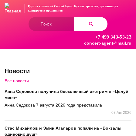
Перейти
Группа компаний Concert Agent.
Букинг артистов, организация
к
концертов
и праздников.
основному
Форма
содержанию
поиска
+7 499 343-53-23
Найти
concert-agent@mail.ru
Новости
Все новости
Анна Седокова получила бесконечный экстрим в «Целуй
меня»
Анна Седокова 7 августа 2026 года представила
07 Авг 2026
Стас Михайлов и Эмин Агаларов попали на «Вокзалы
одиноких душ»