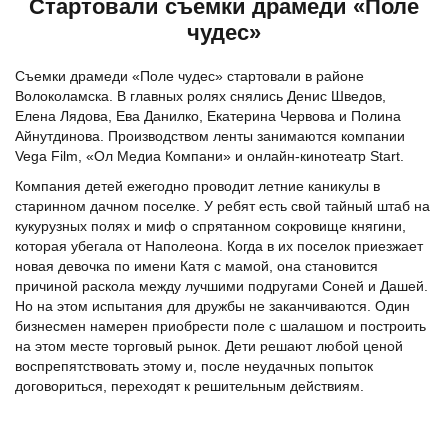
Стартовали съемки драмеди «Поле
чудес»
Съемки драмеди «Поле чудес» стартовали в районе
Волоколамска. В главных ролях снялись Денис Шведов,
Елена Лядова, Ева Данилко, Екатерина Червова и Полина
Айнутдинова. Производством ленты занимаются компании
Vega Film, «Ол Медиа Компани» и онлайн-кинотеатр Start.
Компания детей ежегодно проводит летние каникулы в
старинном дачном поселке. У ребят есть свой тайный штаб на
кукурузных полях и миф о спрятанном сокровище княгини,
которая убегала от Наполеона. Когда в их поселок приезжает
новая девочка по имени Катя с мамой, она становится
причиной раскола между лучшими подругами Соней и Дашей.
Но на этом испытания для дружбы не заканчиваются. Один
бизнесмен намерен приобрести поле с шалашом и построить
на этом месте торговый рынок. Дети решают любой ценой
воспрепятствовать этому и, после неудачных попыток
договориться, переходят к решительным действиям.