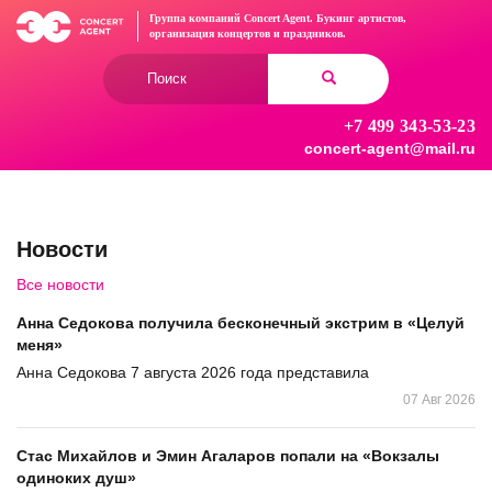
Перейти
Группа компаний Concert Agent.
Букинг артистов,
к
организация концертов
и праздников.
основному
Форма
содержанию
поиска
+7 499 343-53-23
Найти
concert-agent@mail.ru
Новости
Все новости
Анна Седокова получила бесконечный экстрим в «Целуй
меня»
Анна Седокова 7 августа 2026 года представила
07 Авг 2026
Стас Михайлов и Эмин Агаларов попали на «Вокзалы
одиноких душ»