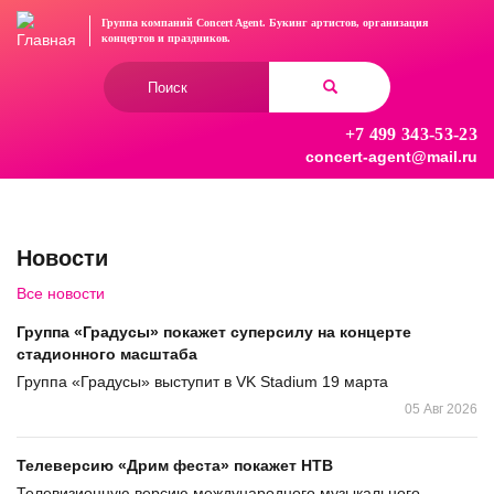
Перейти
Группа компаний Concert Agent.
Букинг артистов, организация
к
концертов
и праздников.
основному
Форма
содержанию
поиска
+7 499 343-53-23
Найти
concert-agent@mail.ru
Новости
Все новости
Группа «Градусы» покажет суперсилу на концерте
стадионного масштаба
Группа «Градусы» выступит в VK Stadium 19 марта
05 Авг 2026
Телеверсию «Дрим феста» покажет НТВ
Телевизионную версию международного музыкального