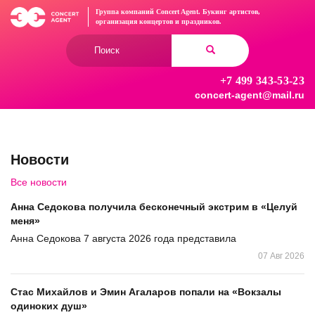
Перейти
Группа компаний Concert Agent.
Букинг артистов,
к
организация концертов
и праздников.
основному
Форма
содержанию
поиска
+7 499 343-53-23
Найти
concert-agent@mail.ru
Новости
Все новости
Анна Седокова получила бесконечный экстрим в «Целуй
меня»
Анна Седокова 7 августа 2026 года представила
07 Авг 2026
Стас Михайлов и Эмин Агаларов попали на «Вокзалы
одиноких душ»