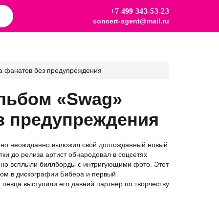
+7 499 343-53-23
concert-agent@mail.ru
а фанатов без предупреждения
альбом «Swag»
з предупреждения
енно неожиданно выложил свой долгожданный новый
ки до релиза артист обнародовал в соцсетях
енно всплыли биллборды с интригующими фото. Этот
бом в дискографии Бибера и первый
евца выступили его давний партнер по творчеству