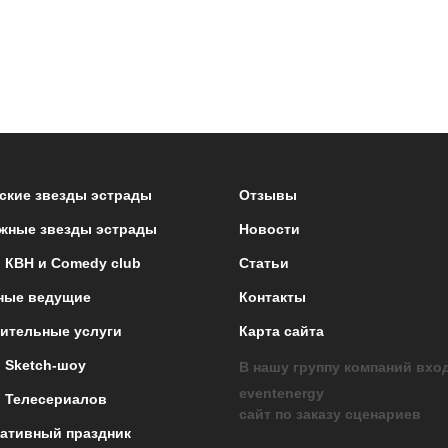
ские звезды эстрады
Отзывы
жные звезды эстрады
Новости
 КВН и Comedy club
Статьи
ные ведущие
Контакты
ительные услуги
Карта сайта
 Sketch-шоу
В нашу группу компаний вхо
eventenergy
 Телесериалов
сайт по заказу сценариев
ативный праздник