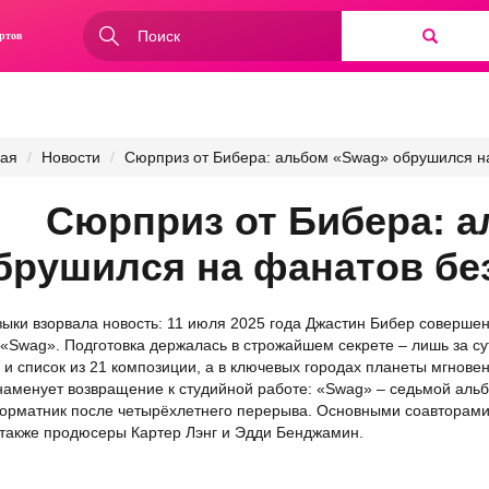
Форма
ртов
поиска
Найти
ная
Новости
Сюрприз от Бибера: альбом «Swag» обрушился н
Сюрприз от Бибера: 
брушился на фанатов бе
ыки взорвала новость: 11 июля 2025 года Джастин Бибер соверш
«Swag». Подготовка держалась в строжайшем секрете – лишь за сут
 и список из 21 композиции, а в ключевых городах планеты мгнов
наменует возвращение к студийной работе: «Swag» – седьмой аль
рматник после четырёхлетнего перерыва. Основными соавторами п
 также продюсеры Картер Лэнг и Эдди Бенджамин.