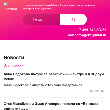
Перейти
Группа компаний Concert Agent.
Букинг артистов, организация
к
концертов
и праздников.
основному
Форма
содержанию
поиска
+7 499 343-53-23
Найти
concert-agent@mail.ru
Новости
Все новости
Анна Седокова получила бесконечный экстрим в «Целуй
меня»
Анна Седокова 7 августа 2026 года представила
07 Авг 2026
Стас Михайлов и Эмин Агаларов попали на «Вокзалы
одиноких душ»