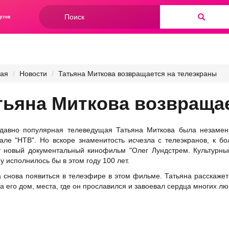
Форма
ртов
поиска
Найти
ная
Новости
Татьяна Миткова возвращается на телеэкраны
тьяна Миткова возвраща
давно популярная телеведущая Татьяна Миткова была незамени
але "НТВ". Но вскоре знаменитость исчезла с телеэкранов, к 
 новый документальный кинофильм "Олег Лундстрем. Культурны
у исполнилось бы в этом году 100 лет.
 снова появиться в телеэфире в этом фильме. Татьяна расскажет 
а его дом, места, где он прославился и завоевал сердца многих л