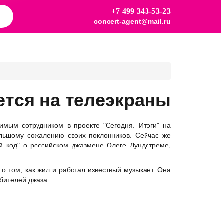
+7 499 343-53-23
concert-agent@mail.ru
ется на телеэкраны
мым сотрудником в проекте "Сегодня. Итоги" на
большому сожалению своих поклонников. Сейчас же
й код" о российском джазмене Олеге Лундстреме,
о том, как жил и работал известный музыкант. Она
юбителей джаза.