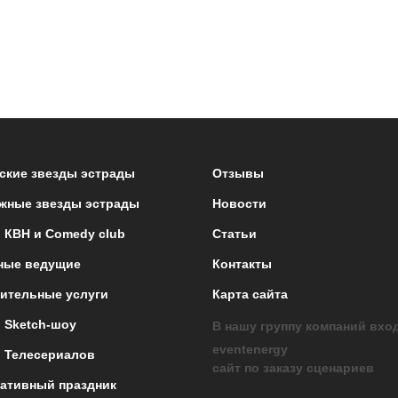
ские звезды эстрады
Отзывы
жные звезды эстрады
Новости
 КВН и Comedy club
Статьи
ные ведущие
Контакты
ительные услуги
Карта сайта
 Sketch-шоу
В нашу группу компаний вхо
eventenergy
 Телесериалов
сайт по заказу сценариев
ативный праздник