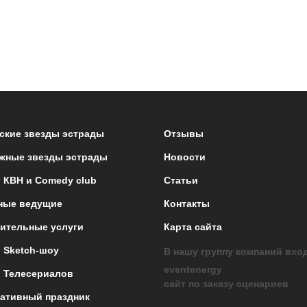
ские звезды эстрады
Отзывы
жные звезды эстрады
Новости
 КВН и Comedy club
Статьи
ные ведущие
Контакты
ительные услуги
Карта сайта
 Sketch-шоу
В нашу группу компаний вхо
eventenergy
 Телесериалов
сайт по заказу сценариев
ативный праздник