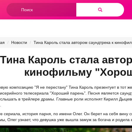
Форма
поиска
Найти
ная
Новости
Тина Кароль стала автором саундтрека к кинофи
Тина Кароль стала авто
кинофильму "Хорош
вую композицию "Я не перестану"
Тина Кароль
презентует в тот же
исерийного телесериала "Хороший парень". Песня является саундт
слышать в трейлере драмы. Главные роли исполнят Кирилл Дыцев
.
е сериала, история парня, по имени Олег. Он берет на себя вину 
мы, Олег узнает, что девушка уже вышла замуж за богача и родила