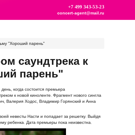
+7 499 343-53-23
concert-agent@mail.ru
льму "Хороший парень"
ром саундтрека к
ий парень"
 день, когда состоится премьера
реком к новой киноленте. Фрагмент нового сингла
ич, Валерия Ходос, Владимир Горянский и Анна
своей невесты Насти и попадает за решетку. Выйдя
 ему ребенка. Дата премьеры пока неизвестна.