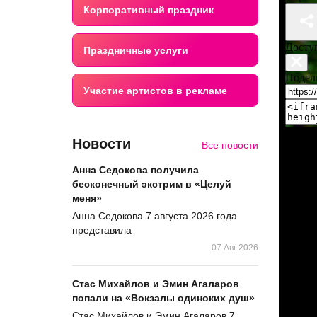
Корпоративный праздник
Праздничные услуги
Участие артистов в рекламе
Новости
Все новости
Анна Седокова получила
бесконечный экстрим в «Целуй
меня»
Анна Седокова 7 августа 2026 года
представила
07 Авг 2026
Стас Михайлов и Эмин Агаларов
попали на «Вокзалы одиноких душ»
Стас Михайлов и Эмин Агаларов 7