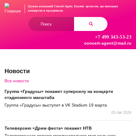
Перейти
Группа компаний Concert Agent.
Букинг артистов, организация
к
концертов
и праздников.
основному
Форма
содержанию
поиска
+7 499 343-53-23
Найти
concert-agent@mail.ru
Новости
Все новости
Группа «Градусы» покажет суперсилу на концерте
стадионного масштаба
Группа «Градусы» выступит в VK Stadium 19 марта
05 Авг 2026
Телеверсию «Дрим феста» покажет НТВ
Телевизионную версию международного музыкального