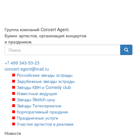
Перейти
к
основному
содержанию
Группа компаний Concert Agent.
Букинг артистов, организация концертов
и праздников.
Форма
поиска
Найти
+7 499 343-53-23
concert-agent@mail.ru
Российские звезды эстрады
Зарубежные звезды эстрады
Звёзды КВН и Comedy club
Известные ведущие
Звёзды Sketch-шоу
Звёзды Телесериалов
Корпоративный праздник
Праздничные услуги
Участие артистов в рекламе
Новости