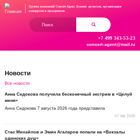
Перейти
Группа компаний Concert Agent.
Букинг артистов, организация
к
концертов
и праздников.
основному
Форма
содержанию
поиска
+7 499 343-53-23
Найти
concert-agent@mail.ru
Новости
Все новости
Анна Седокова получила бесконечный экстрим в «Целуй
меня»
Анна Седокова 7 августа 2026 года представила
07 Авг 2026
Стас Михайлов и Эмин Агаларов попали на «Вокзалы
одиноких душ»