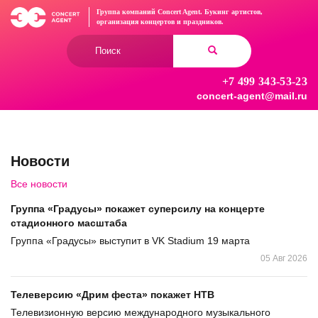
Перейти
Группа компаний Concert Agent.
Букинг артистов,
к
организация концертов
и праздников.
основному
Форма
содержанию
поиска
+7 499 343-53-23
Найти
concert-agent@mail.ru
Новости
Все новости
Группа «Градусы» покажет суперсилу на концерте
стадионного масштаба
Группа «Градусы» выступит в VK Stadium 19 марта
05 Авг 2026
Телеверсию «Дрим феста» покажет НТВ
Телевизионную версию международного музыкального