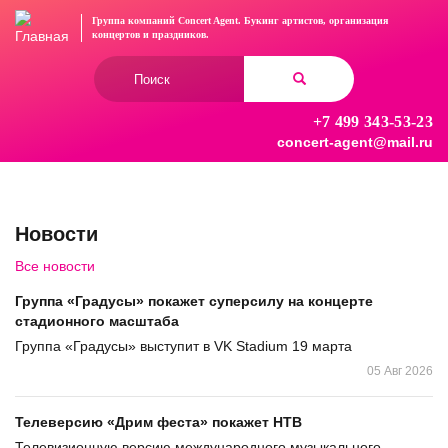
Перейти
Группа компаний Concert Agent.
Букинг артистов, организация
к
концертов
и праздников.
основному
Форма
содержанию
поиска
+7 499 343-53-23
Найти
concert-agent@mail.ru
Новости
Все новости
Группа «Градусы» покажет суперсилу на концерте
стадионного масштаба
Группа «Градусы» выступит в VK Stadium 19 марта
05 Авг 2026
Телеверсию «Дрим феста» покажет НТВ
Телевизионную версию международного музыкального