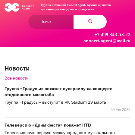
Перейти
Группа компаний Concert Agent.
Букинг артистов,
к
организация концертов
и праздников.
основному
Форма
содержанию
поиска
+7 499 343-53-23
Найти
concert-agent@mail.ru
Новости
Все новости
Группа «Градусы» покажет суперсилу на концерте
стадионного масштаба
Группа «Градусы» выступит в VK Stadium 19 марта
05 Авг 2026
Телеверсию «Дрим феста» покажет НТВ
Телевизионную версию международного музыкального