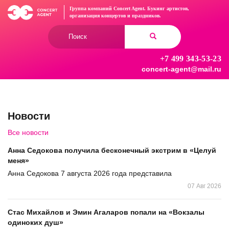
Перейти
Группа компаний Concert Agent.
Букинг артистов,
к
организация концертов
и праздников.
основному
Форма
содержанию
поиска
+7 499 343-53-23
Найти
concert-agent@mail.ru
Новости
Все новости
Анна Седокова получила бесконечный экстрим в «Целуй
меня»
Анна Седокова 7 августа 2026 года представила
07 Авг 2026
Стас Михайлов и Эмин Агаларов попали на «Вокзалы
одиноких душ»