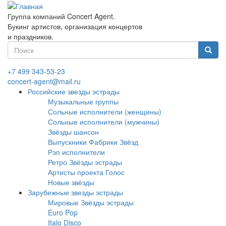
Перейти
к
Группа компаний Concert Agent.
основному
Букинг артистов, организация концертов
содержанию
и праздников.
Форма
поиска
Найти
+7 499 343-53-23
concert-agent@mail.ru
Российские звезды эстрады
Музыкальные группы
Сольные исполнители (женщины)
Сольные исполнители (мужчины)
Звёзды шансон
Выпускники Фабрики Звёзд
Рэп исполнители
Ретро Звёзды эстрады
Артисты проекта Голос
Новые звёзды
Зарубежные звезды эстрады
Мировые Звёзды эстрады
Euro Pop
Italo Disco