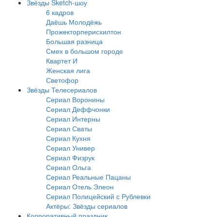
Звёзды Sketch-шоу
6 кадров
Даёшь Молодёжь
Прожекторперисхилтон
Большая разница
Смех в большом городе
Квартет И
Женская лига
Светофор
Звёзды Телесериалов
Сериал Воронины
Сериал Деффчонки
Сериал Интерны
Сериал Сваты
Сериал Кухня
Сериал Универ
Сериал Физрук
Сериал Ольга
Сериал Реальные Пацаны
Сериал Отель Элеон
Сериал Полицейский с Рублевки
Актёры: Звёзды сериалов
Корпоративный праздник