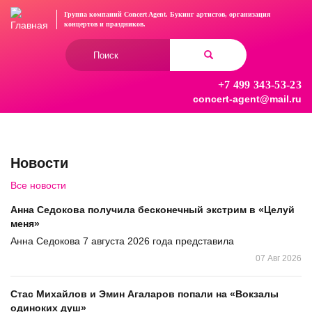
Перейти
Группа компаний Concert Agent.
Букинг артистов, организация
к
концертов
и праздников.
основному
Форма
содержанию
поиска
+7 499 343-53-23
Найти
concert-agent@mail.ru
Новости
Все новости
Анна Седокова получила бесконечный экстрим в «Целуй
меня»
Анна Седокова 7 августа 2026 года представила
07 Авг 2026
Стас Михайлов и Эмин Агаларов попали на «Вокзалы
одиноких душ»