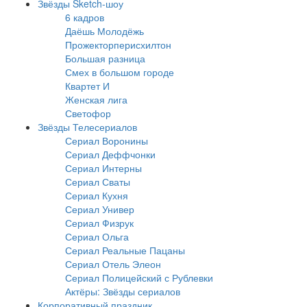
Звёзды Sketch-шоу
6 кадров
Даёшь Молодёжь
Прожекторперисхилтон
Большая разница
Смех в большом городе
Квартет И
Женская лига
Светофор
Звёзды Телесериалов
Сериал Воронины
Сериал Деффчонки
Сериал Интерны
Сериал Сваты
Сериал Кухня
Сериал Универ
Сериал Физрук
Сериал Ольга
Сериал Реальные Пацаны
Сериал Отель Элеон
Сериал Полицейский с Рублевки
Актёры: Звёзды сериалов
Корпоративный праздник