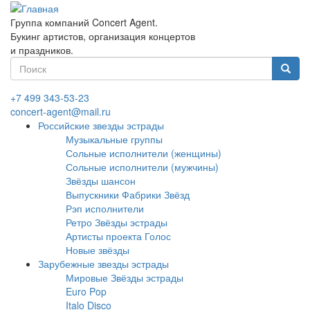
Перейти
к
Группа компаний Concert Agent.
основному
Букинг артистов, организация концертов
содержанию
и праздников.
Форма
поиска
Найти
+7 499 343-53-23
concert-agent@mail.ru
Российские звезды эстрады
Музыкальные группы
Сольные исполнители (женщины)
Сольные исполнители (мужчины)
Звёзды шансон
Выпускники Фабрики Звёзд
Рэп исполнители
Ретро Звёзды эстрады
Артисты проекта Голос
Новые звёзды
Зарубежные звезды эстрады
Мировые Звёзды эстрады
Euro Pop
Italo Disco