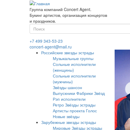
Перейти
к
Группа компаний Concert Agent.
основному
Букинг артистов, организация концертов
содержанию
и праздников.
Форма
поиска
Найти
+7 499 343-53-23
concert-agent@mail.ru
Российские звезды эстрады
Музыкальные группы
Сольные исполнители
(женщины)
Сольные исполнители
(мужчины)
Звёзды шансон
Выпускники Фабрики Звёзд
Рэп исполнители
Ретро Звёзды эстрады
Артисты проекта Голос
Новые звёзды
Зарубежные звезды эстрады
Мировые Звёзды эстрады