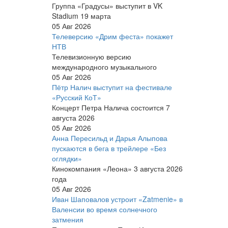
Группа «Градусы» выступит в VK
Stadium 19 марта
05 Авг 2026
Телеверсию «Дрим феста» покажет
НТВ
Телевизионную версию
международного музыкального
05 Авг 2026
Пётр Налич выступит на фестивале
«Русский КоТ»
Концерт Петра Налича состоится 7
августа 2026
05 Авг 2026
Анна Пересильд и Дарья Алыпова
пускаются в бега в трейлере «Без
оглядки»
Кинокомпания «Леона» 3 августа 2026
года
05 Авг 2026
Иван Шаповалов устроит «Zatmenie» в
Валенсии во время солнечного
затмения