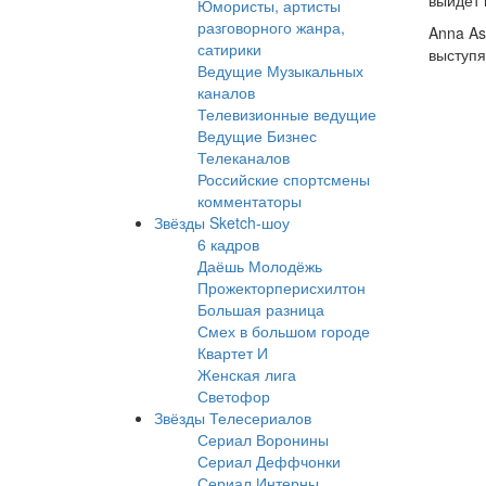
выйдет 
Юмористы, артисты
разговорного жанра,
Anna As
сатирики
выступя
Ведущие Музыкальных
каналов
Телевизионные ведущие
Ведущие Бизнес
Телеканалов
Российские спортсмены
комментаторы
Звёзды Sketch-шоу
6 кадров
Даёшь Молодёжь
Прожекторперисхилтон
Большая разница
Смех в большом городе
Квартет И
Женская лига
Светофор
Звёзды Телесериалов
Сериал Воронины
Сериал Деффчонки
Сериал Интерны