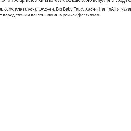
почти 100 артистов, хиты которых больше всего популярны среди с
ti, Jony, Клава Кока, Элджей, Big Baby Tape, Хаски, HammAli & Navai
т перед своими поклонниками в рамках фестиваля.