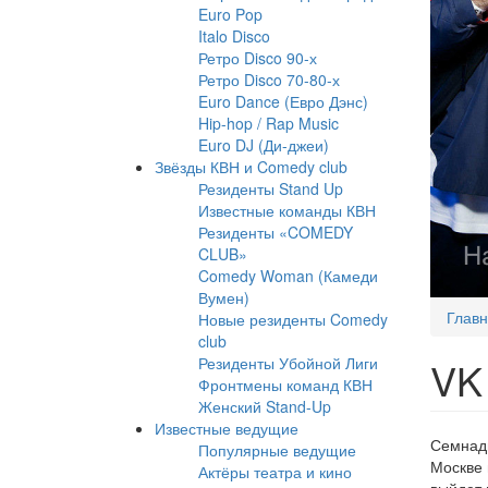
Euro Pop
Italo Disco
Ретро Disco 90-х
Ретро Disco 70-80-х
Euro Dance (Евро Дэнс)
Hip-hop / Rap Music
Euro DJ (Ди-джеи)
Звёзды КВН и Comedy club
Резиденты Stand Up
Известные команды КВН
Резиденты «COMEDY
CLUB»
Comedy Woman (Камеди
Вумен)
Глав
Новые резиденты Comedy
club
Резиденты Убойной Лиги
VK
Фронтмены команд КВН
Женский Stand-Up
Известные ведущие
Семнадц
Популярные ведущие
Москве 
Актёры театра и кино